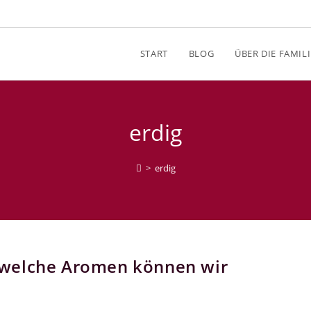
START
BLOG
ÜBER DIE FAMILI
erdig
>
erdig
 welche Aromen können wir