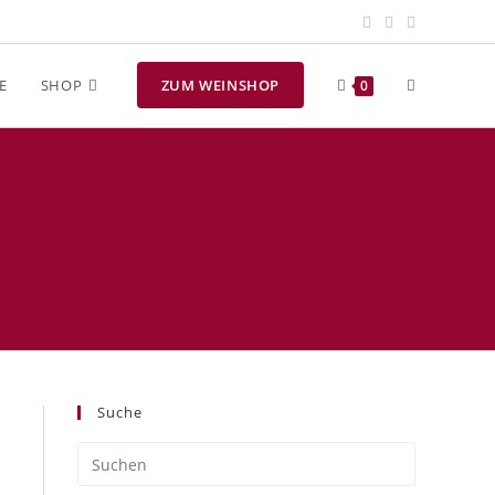
E
SHOP
ZUM WEINSHOP
0
Suche