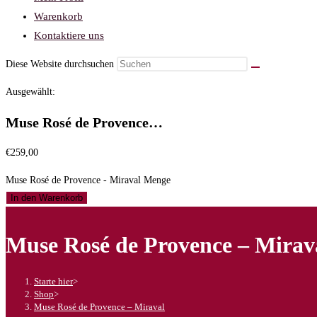
Warenkorb
Kontaktiere uns
Diese Website durchsuchen
Ausgewählt:
Muse Rosé de Provence…
€
259,00
Muse Rosé de Provence - Miraval Menge
In den Warenkorb
Muse Rosé de Provence – Mirav
Starte hier
>
Shop
>
Muse Rosé de Provence – Miraval