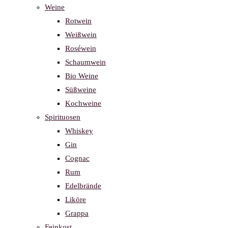
Weine
Rotwein
Weißwein
Roséwein
Schaumwein
Bio Weine
Süßweine
Kochweine
Spirituosen
Whiskey
Gin
Cognac
Rum
Edelbrände
Liköre
Grappa
Feinkost