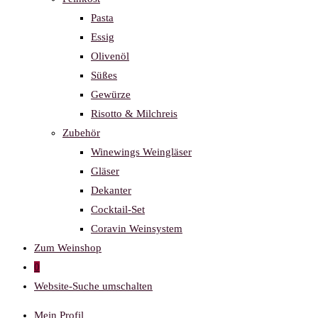
Pasta
Essig
Olivenöl
Süßes
Gewürze
Risotto & Milchreis
Zubehör
Winewings Weingläser
Gläser
Dekanter
Cocktail-Set
Coravin Weinsystem
Zum Weinshop
0
Website-Suche umschalten
Mein Profil