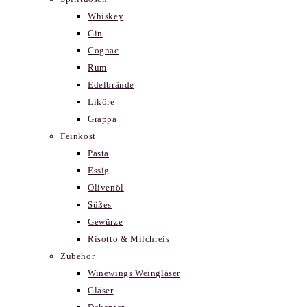
Whiskey
Gin
Cognac
Rum
Edelbrände
Liköre
Grappa
Feinkost
Pasta
Essig
Olivenöl
Süßes
Gewürze
Risotto & Milchreis
Zubehör
Winewings Weingläser
Gläser